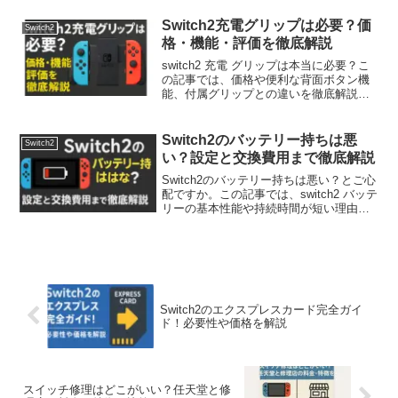
い時の原因まで網羅。この記事で、あな
たのプレイスタイルに合う理想のswitch2
Switch2充電グリップは必要？価
Switch2
モバイル バッテリーを見つけましょう。
格・機能・評価を徹底解説
switch2 充電 グリップは本当に必要？こ
の記事では、価格や便利な背面ボタン機
能、付属グリップとの違いを徹底解説。
プロコンとの比較を通じて、あなたに最
適な選択肢が明確になります。長時間プ
レイ派もカジュアル派も、自分にとって
Switch2のバッテリー持ちは悪
Switch2
のswitch2 充電 グリップの必要性がわか
い？設定と交換費用まで徹底解説
る、購入前に必ず読みたい完全ガイドで
す。
Switch2のバッテリー持ちは悪い？とご心
配ですか。この記事では、switch2 バッテ
リーの基本性能や持続時間が短い理由か
ら、劣化の確認方法、90%充電などの寿
命を延ばす設定、そして気になる交換費
用まで詳しく解説します。あなたの
switch2 バッテリーに関する疑問や不安を
全て解消します。
Switch2のエクスプレスカード完全ガイ
ド！必要性や価格を解説
スイッチ修理はどこがいい？任天堂と修