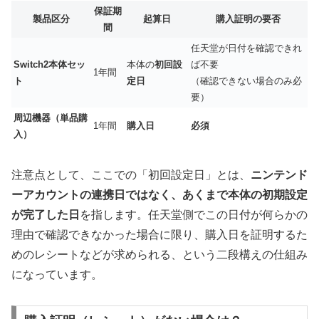
保証期
製品区分
起算日
購入証明の要否
間
任天堂が日付を確認できれ
Switch2本体セッ
本体の
初回設
ば
不要
1年間
ト
定日
（確認できない場合のみ必
要）
周辺機器（単品購
1年間
購入日
必須
入）
注意点として、ここでの「初回設定日」とは、
ニンテンド
ーアカウントの連携日ではなく、あくまで本体の初期設定
が完了した日
を指します。任天堂側でこの日付が何らかの
理由で確認できなかった場合に限り、購入日を証明するた
めのレシートなどが求められる、という二段構えの仕組み
になっています。