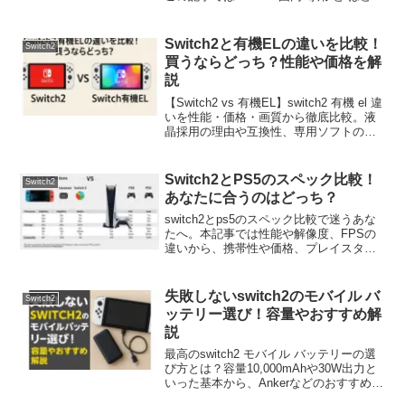
な人におすすめか、性能の進化、キーカ
ードのメリット、海外での利用可否まで
徹底比較。あなたが後悔しない一台を選
Switch2と有機ELの違いを比較！
Switch2
ぶための全ての情報を分かりやすく解説
買うならどっち？性能や価格を解
します。
説
【Switch2 vs 有機EL】switch2 有機 el 違
いを性能・価格・画質から徹底比較。液
晶採用の理由や互換性、専用ソフトの最
新情報も網羅し、結局どっちを買うべき
かという疑問に答えます。この記事を読
めば、switch2 有機 el 違いの全てが分か
Switch2とPS5のスペック比較！
Switch2
り、あなたに最適なモデルが必ず見つか
あなたに合うのはどっち？
ります。
switch2とps5のスペック比較で迷うあな
たへ。本記事では性能や解像度、FPSの
違いから、携帯性や価格、プレイスタイ
ルに合う最適な選び方まで網羅的に解
説。この記事を読めば、後悔しないため
のswitch2とps5のスペック比較の結論が
失敗しないswitch2のモバイル バ
Switch2
わかります。
ッテリー選び！容量やおすすめ解
説
最高のswitch2 モバイル バッテリーの選
び方とは？容量10,000mAhや30W出力と
いった基本から、Ankerなどのおすすめ製
品、充電しながら遊ぶ条件、充電できな