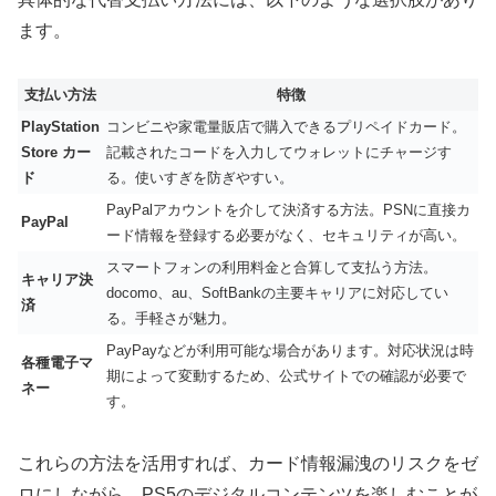
ます。
支払い方法
特徴
PlayStation
コンビニや家電量販店で購入できるプリペイドカード。
Store カー
記載されたコードを入力してウォレットにチャージす
ド
る。使いすぎを防ぎやすい。
PayPalアカウントを介して決済する方法。PSNに直接カ
PayPal
ード情報を登録する必要がなく、セキュリティが高い。
スマートフォンの利用料金と合算して支払う方法。
キャリア決
docomo、au、SoftBankの主要キャリアに対応してい
済
る。手軽さが魅力。
PayPayなどが利用可能な場合があります。対応状況は時
各種電子マ
期によって変動するため、公式サイトでの確認が必要で
ネー
す。
これらの方法を活用すれば、
カード情報漏洩のリスクをゼ
ロにしながら、PS5のデジタルコンテンツを楽しむことが