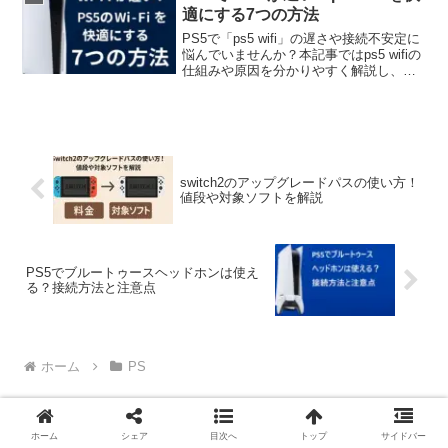
の注意点も分かりやすくまとめました。
適にする7つの方法
PS5で「ps5 wifi」の遅さや接続不安定に
悩んでいませんか？本記事ではps5 wifiの
仕組みや原因を分かりやすく解説し、今
日から実践できる改善策まで丁寧に紹介
します。
switch2のアップグレードパスの使い方！
値段や対象ソフトを解説
PS5でブルートゥースヘッドホンは使え
る？接続方法と注意点
ホーム
PS
ホーム
シェア
目次へ
トップ
サイドバー