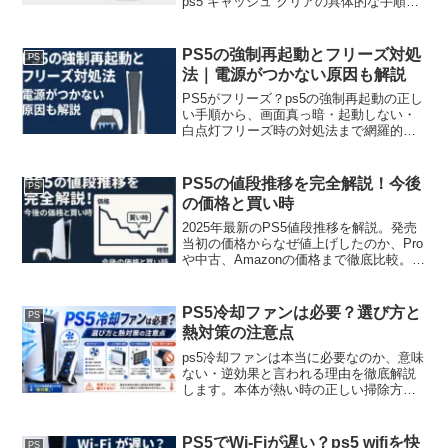
ps5 キャッシュ クリアの具体的な手順を
解説します。メリットやデメリット、セ
ーブデータが消えない理由、推奨頻度か
らデータベース再構築との違いまで網
PS5の強制再起動とフリーズ対処
PS
羅。この記事でps5 キャッシュ クリアの
法｜電源がつかない原因も解説
全てを理解し、PS5の不調を解決しまし
ょう。
PS5がフリーズ？ps5の強制再起動の正し
い手順から、画面真っ暗・起動しない・
白点灯フリーズ時の対処法まで網羅的に
解説。最新セーフモードの使い方を詳し
く解説します。突然のps5の強制再起動が
必要になっても、この記事を読めば原因
PS5の値段推移を完全解説！今後
PS
の切り分けから安全な復旧手順まで全て
の価格と買い時
わかります。
2025年最新のPS5値段推移を解説。発売
当初の価格からなぜ値上げしたのか、Pro
や中古、Amazonの価格まで徹底比較。こ
の記事を読めば、今後のPS5値段推移を
見据えた賢い買い時がわかります。
PS5冷却ファンは必要？選び方と
PS
熱対策の注意点
ps5冷却ファンは本当に必要なのか、意味
ない・逆効果と言われる理由を徹底解説
します。本体が熱い時の正しい掃除方法
や、横置き・縦置きでの熱対策も紹介。
静音でコスパ最強のおすすめps5冷却ファ
ンの選び方や、SlimやProなどの対応機種
PS5でWi-Fiが遅い？ps5 wifiを快
PS