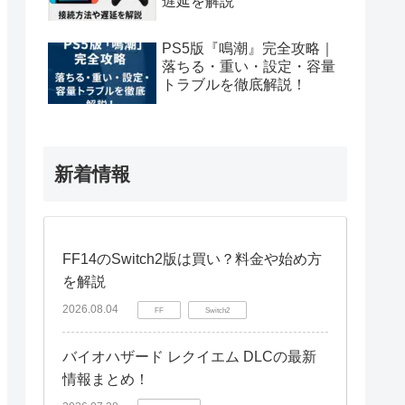
遅延を解説
PS5版『鳴潮』完全攻略｜
落ちる・重い・設定・容量
トラブルを徹底解説！
新着情報
FF14のSwitch2版は買い？料金や始め方
を解説
2026.08.04
FF
Switch2
バイオハザード レクイエム DLCの最新
情報まとめ！