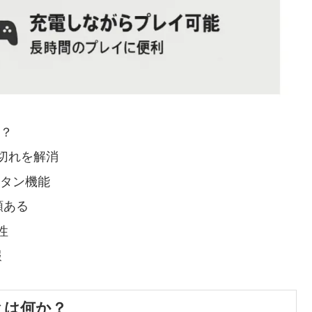
か？
切れを解消
ボタン機能
類ある
性
報
とは何か？