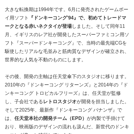
大きな転換期は1994年です。6月に発売されたゲームボー
イ用ソフト
『ドンキーコング’94』で、初めてトレードマ
ークとなる赤いネクタイが登場
しました。そして同年11
月、イギリスのレア社が開発したスーパーファミコン用ソ
フト『スーパードンキーコング』で、当時の最先端CGを
駆使したリアルな毛並みと筋肉質なデザインが確立され、
世界的な人気を不動のものにします。
その後、開発の主軸は任天堂傘下のスタジオに移ります。
2010年の『ドンキーコング リターンズ』と2014年の『ド
ンキーコング トロピカルフリーズ』は、任天堂が監修
し、子会社である
レトロスタジオ
が開発を担当しました。
そして2025年、最新作『ドンキーコング バナンザ』で
は、
任天堂本社の開発チーム（EPD）
が内製で手掛けて
おり、
映画版のデザインの流れも汲んだ、新世代のドンキ