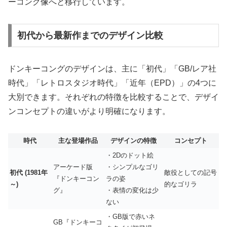
ーコング像へと移行
しています。
初代から最新作までのデザイン比較
ドンキーコングのデザインは、主に「初代」「GB/レア社
時代」「レトロスタジオ時代」「近年（EPD）」の4つに
大別できます。それぞれの特徴を比較することで、デザイ
ンコンセプトの違いがより明確になります。
時代
主な登場作品
デザインの特徴
コンセプト
・2Dのドット絵
アーケード版
・シンプルなゴリ
初代 (1981年
敵役としての記号
『ドンキーコン
ラの姿
～)
的なゴリラ
グ』
・表情の変化は少
ない
・GB版で赤いネ
GB『ドンキーコ