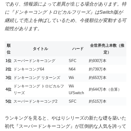
であり、情報源によって差異が生じる場合があります。特
に『ドンキーコング トロピカルフリーズ』はSwitch版が
継続して売上を伸ばしているため、今後順位が変動する可
能性があります。
順
全世界売上本数（推
タイトル
ハード
位
定）
1位
スーパードンキーコング
SFC
約930万本
2位
ドンキーコング64
N64
約739万本
3位
ドンキーコング リターンズ
Wii
約653万本
ドンキーコング トロピカルフ
Wii
4位
約644万本（合算）
リーズ
U/Switch
5位
スーパードンキーコング2
SFC
約515万本
ランキングを見ると、やはりシリーズの新たな礎を築いた
初代『スーパードンキーコング』が圧倒的な人気を誇って