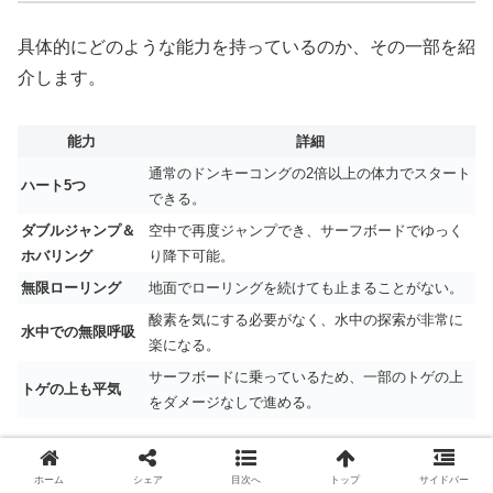
具体的にどのような能力を持っているのか、その一部を紹
介します。
能力
詳細
通常のドンキーコングの2倍以上の体力でスタート
ハート5つ
できる。
ダブルジャンプ＆
空中で再度ジャンプでき、サーフボードでゆっく
ホバリング
り降下可能。
無限ローリング
地面でローリングを続けても止まることがない。
酸素を気にする必要がなく、水中の探索が非常に
水中での無限呼吸
楽になる。
サーフボードに乗っているため、一部のトゲの上
トゲの上も平気
をダメージなしで進める。
これらの能力のおかげで、アクションゲームが苦手な方
ホーム
シェア
目次へ
トップ
サイドバー