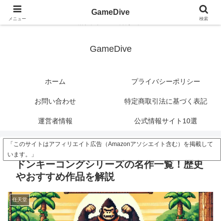
?>
GameDive
メニュー
検索
潜れ、ゲームの深海へ。
GameDive
ホーム
プライバシーポリシー
お問い合わせ
特定商取引法に基づく表記
運営者情報
公式情報サイト10選
「このサイトはアフィリエイト広告（Amazonアソシエイト含む）を掲載して
います。」
ドンキーコングシリーズの名作一覧！歴史
やおすすめ作品を解説
任天堂