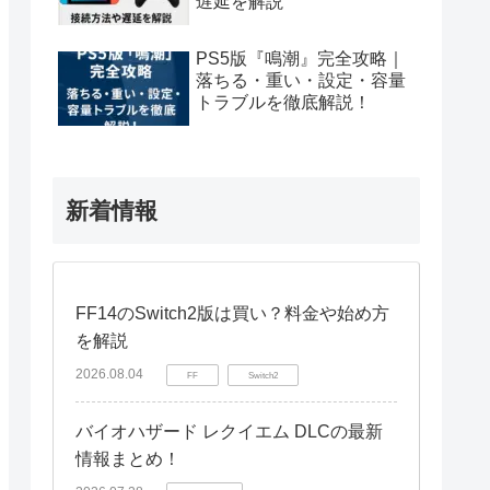
遅延を解説
PS5版『鳴潮』完全攻略｜
落ちる・重い・設定・容量
トラブルを徹底解説！
新着情報
FF14のSwitch2版は買い？料金や始め方
を解説
2026.08.04
FF
Switch2
バイオハザード レクイエム DLCの最新
情報まとめ！