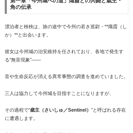
第一章「今州城への道」熾霞との共闘と歳主・
角の伝承
漂泊者と秧秧は、旅の途中で今州の若き巡尉・**熾霞（し
か）**と出会います。
彼女は今州城の治安維持を任されており、各地で発生す
る“無音現象”――
音や生命反応が消える異常事態の調査を進めていました。
三人は協力して今州城を目指すことになりますが、
その過程で“
歳主（さいしゅ／Sentinel）
”と呼ばれる存在
に遭遇します。