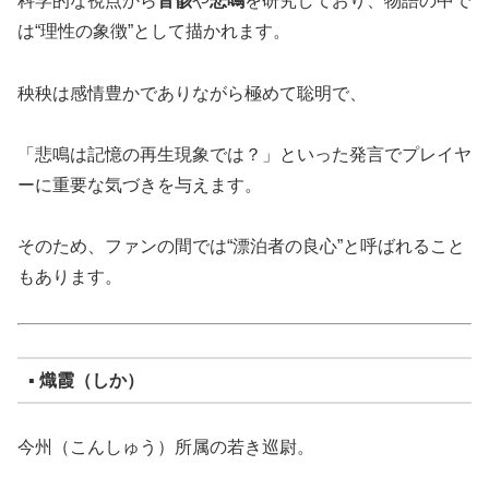
科学的な視点から
音骸
や
悲鳴
を研究しており、物語の中で
は“理性の象徴”として描かれます。
秧秧は感情豊かでありながら極めて聡明で、
「悲鳴は記憶の再生現象では？」といった発言でプレイヤ
ーに重要な気づきを与えます。
そのため、ファンの間では“漂泊者の良心”と呼ばれること
もあります。
▪ 熾霞（しか）
今州（こんしゅう）所属の若き巡尉。