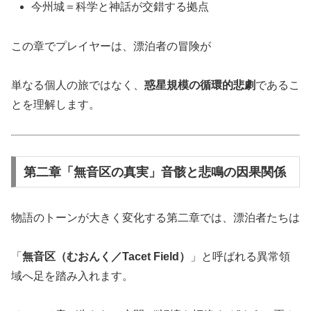
今州城＝科学と神話が交錯する拠点
この章でプレイヤーは、漂泊者の冒険が
単なる個人の旅ではなく、
惑星規模の循環的悲劇
であるこ
とを理解します。
第二章「無音区の真実」音骸と悲鳴の因果関係
物語のトーンが大きく変化する第二章では、漂泊者たちは
「
無音区（むおんく／Tacet Field）
」と呼ばれる異常領
域へ足を踏み入れます。