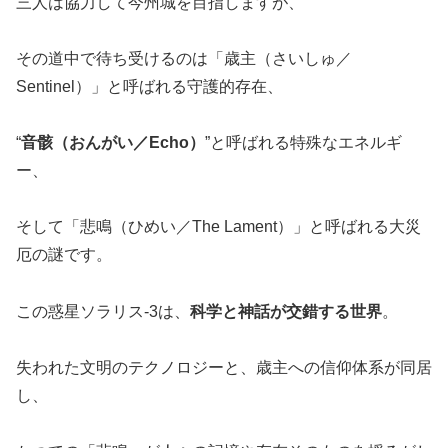
三人は協力して今州城を目指しますが、
その道中で待ち受けるのは「歳主（さいしゅ／
Sentinel）」と呼ばれる守護的存在、
“
音骸（おんがい／Echo）
”と呼ばれる特殊なエネルギ
ー、
そして「悲鳴（ひめい／The Lament）」と呼ばれる大災
厄の謎です。
この惑星ソラリス-3は、
科学と神話が交錯する世界
。
失われた文明のテクノロジーと、歳主への信仰体系が同居
し、