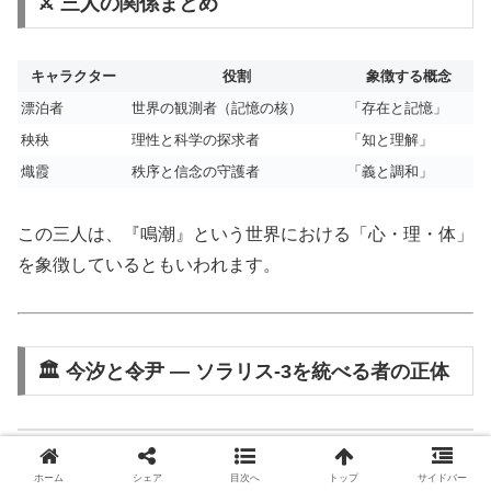
⚔️ 三人の関係まとめ
キャラクター
役割
象徴する概念
漂泊者
世界の観測者（記憶の核）
「存在と記憶」
秧秧
理性と科学の探求者
「知と理解」
熾霞
秩序と信念の守護者
「義と調和」
この三人は、『鳴潮』という世界における「心・理・体」
を象徴しているともいわれます。
🏛 今汐と令尹 ― ソラリス-3を統べる者の正体
▪ 令尹・今汐（れいいん・こんし／Jinhsi）（「令尹」
は役職名、「今汐」は個人名）
ホーム
シェア
目次へ
トップ
サイドバー