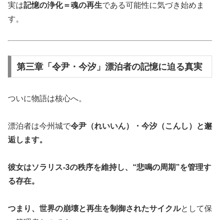
実は
記憶の浄化＝魂の再生
である可能性に気づき始めま
す。
第三章「令尹・今汐」漂泊者の記憶に迫る真実
ついに物語は核心へ。
漂泊者は今州城で
令尹（れいいん）・今汐（こんし）と邂
逅します。
彼女はソラリス-3の秩序を維持し、“悲鳴の周期”を管理す
る存在。
つまり、世界の崩壊と再生を制御されたサイクル
として保