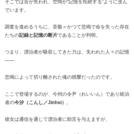
そこでは音が失われ、空間が“記憶を拒絶する”ように歪ん
でいます。
調査を進めるうちに、音骸＝かつて悲鳴で命を失った存在
たちの
記録と記憶の断片
であることが判明。
つまり、漂泊者が吸収してきた力は、失われた人々の記憶
――
悲鳴によって切り離された魂の残響だったのです。
ここで登場するのが、今州の令尹（れいいん）であり統治
者の
今汐（こんし／Jinhsi）
。
彼女は通信を通じて漂泊者に助言を与えますが、