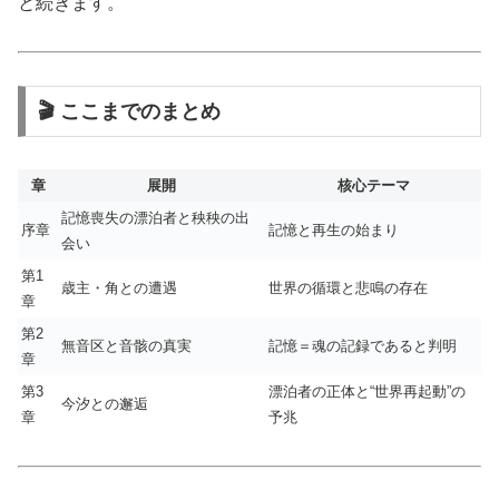
と続きます。
🎬 ここまでのまとめ
章
展開
核心テーマ
記憶喪失の漂泊者と秧秧の出
序章
記憶と再生の始まり
会い
第1
歳主・角との遭遇
世界の循環と悲鳴の存在
章
第2
無音区と音骸の真実
記憶＝魂の記録であると判明
章
第3
漂泊者の正体と“世界再起動”の
今汐との邂逅
章
予兆