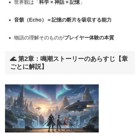
世界観は「
科学 × 神話 × 記憶
」
音骸（Echo）＝記憶の断片を吸収する能力
物語の理解そのものが
プレイヤー体験の本質
🌊 第2章：鳴潮ストーリーのあらすじ【章
ごとに解説】