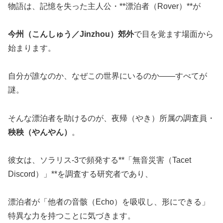
物語は、記憶を失った主人公・**漂泊者（Rover）**が
今州（こんしゅう／Jinzhou）郊外
で目を覚ます場面から
始まります。
自分が誰なのか、なぜこの世界にいるのか――すべてが
謎。
そんな漂泊者を助けるのが、夜帰（やき）所属の調査員・
秧秧（やんやん）
。
彼女は、ソラリス-3で頻発する**「無音災害（Tacet
Discord）」**を調査する研究者であり、
漂泊者が「他者の音骸（Echo）を吸収し、形にできる」
特異な力を持つことに気づきます。