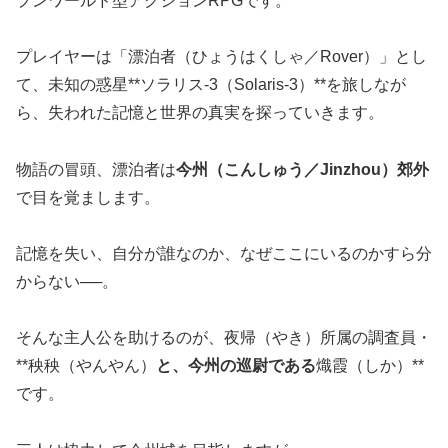
プンワールド型アクションRPGです。
プレイヤーは「漂泊者（ひょうはくしゃ／Rover）」とし
て、未知の惑星**ソラリス-3（Solaris-3）**を旅しなが
ら、失われた記憶と世界の真実を探っていきます。
物語の冒頭、漂泊者は
今州（こんしゅう／Jinzhou）郊外
で目を覚まします。
記憶を失い、自分が誰なのか、なぜここにいるのかすら分
からない──。
そんな主人公を助けるのが、夜帰（やき）所属の調査員・
**秧秧（やんやん）
と、今州の巡尉である
熾霞（しか）**
です。