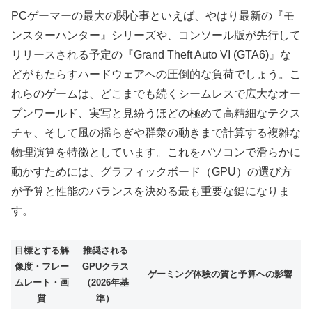
PCゲーマーの最大の関心事といえば、やはり最新の『モ
ンスターハンター』シリーズや、コンソール版が先行して
リリースされる予定の『Grand Theft Auto VI (GTA6)』な
どがもたらすハードウェアへの圧倒的な負荷でしょう。こ
れらのゲームは、どこまでも続くシームレスで広大なオー
プンワールド、実写と見紛うほどの極めて高精細なテクス
チャ、そして風の揺らぎや群衆の動きまで計算する複雑な
物理演算を特徴としています。これをパソコンで滑らかに
動かすためには、グラフィックボード（GPU）の選び方
が予算と性能のバランスを決める最も重要な鍵になりま
す。
目標とする解
推奨される
像度・フレー
GPUクラス
ゲーミング体験の質と予算への影響
ムレート・画
（2026年基
質
準）