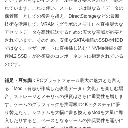
という途方もないインストール容量が要求されると予想さ
れています。これに伴い、ストレージは単なる「データの
保管庫」としての役割を超え、DirectStorageなどの最新
技術を活用して、VRAM（グラボのメモリ）へ直接膨大な
アセットデータを高速転送するための広大な帯域が必要と
されています。そのため、安価なSATA接続のSSDやHDD
ではなく、マザーボードに直接挿し込む「NVMe接続の高
速M.2 SSD」が必須級のコンポーネントに指定されている
のです。
補足・豆知識：
PCプラットフォーム最大の魅力とも言え
る「Mod（有志が作成した改造データ）文化」を楽しむ場
合、ストレージとメモリへの投資はさらに重要性を増しま
す。ゲームのグラフィックを実写級の4Kテクスチャに張
り替えたり、システムを大幅に書き換えるModを大量に導
入したりすると、ベースとなるゲームの推奨要件を遥かに