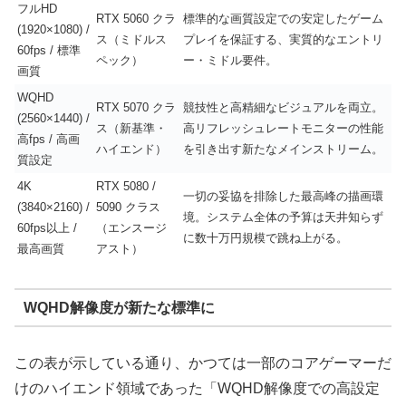
フルHD
RTX 5060 クラ
標準的な画質設定での安定したゲーム
(1920×1080) /
ス（ミドルス
プレイを保証する、実質的なエントリ
60fps / 標準
ペック）
ー・ミドル要件。
画質
WQHD
RTX 5070 クラ
競技性と高精細なビジュアルを両立。
(2560×1440) /
ス（新基準・
高リフレッシュレートモニターの性能
高fps / 高画
ハイエンド）
を引き出す新たなメインストリーム。
質設定
4K
RTX 5080 /
一切の妥協を排除した最高峰の描画環
(3840×2160) /
5090 クラス
境。システム全体の予算は天井知らず
60fps以上 /
（エンスージ
に数十万円規模で跳ね上がる。
最高画質
アスト）
WQHD解像度が新たな標準に
この表が示している通り、かつては一部のコアゲーマーだ
けのハイエンド領域であった「WQHD解像度での高設定