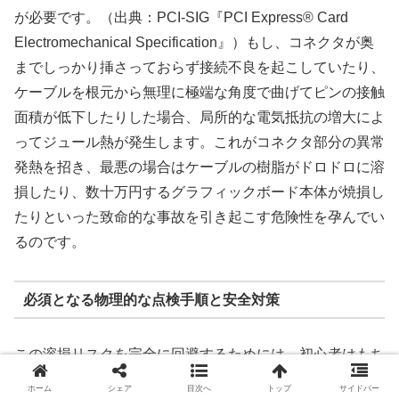
が必要です。（出典：PCI-SIG『PCI Express® Card
Electromechanical Specification』）もし、コネクタが奥
までしっかり挿さっておらず接続不良を起こしていたり、
ケーブルを根元から無理に極端な角度で曲げてピンの接触
面積が低下したりした場合、局所的な電気抵抗の増大によ
ってジュール熱が発生します。これがコネクタ部分の異常
発熱を招き、最悪の場合はケーブルの樹脂がドロドロに溶
損したり、数十万円するグラフィックボード本体が焼損し
たりといった致命的な事故を引き起こす危険性を孕んでい
るのです。
必須となる物理的な点検手順と安全対策
この溶損リスクを完全に回避するためには、初心者はもち
ろん熟練の自作erであっても、慎重かつ確実な結線作業が
ホーム
シェア
目次へ
トップ
サイドバー