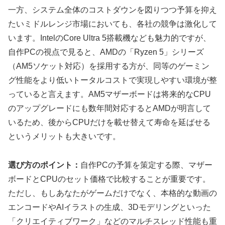
一方、システム全体のコストダウンを図りつつ予算を抑え
たいミドルレンジ市場においても、各社の競争は激化して
います。IntelのCore Ultra 5搭載機なども魅力的ですが、
自作PCの視点で見ると、AMDの「Ryzen 5」シリーズ
（AM5ソケット対応）を採用する方が、同等のゲーミン
グ性能をより低いトータルコストで実現しやすい環境が整
っていると言えます。AM5マザーボードは将来的なCPU
のアップグレードにも数年間対応するとAMDが明言して
いるため、後からCPUだけを載せ替えて寿命を延ばせる
というメリットも大きいです。
選び方のポイント：
自作PCの予算を策定する際、マザー
ボードとCPUのセット価格で比較することが重要です。
ただし、もしあなたがゲームだけでなく、本格的な動画の
エンコードやAIイラストの生成、3Dモデリングといった
「クリエイティブワーク」などのマルチスレッド性能も重