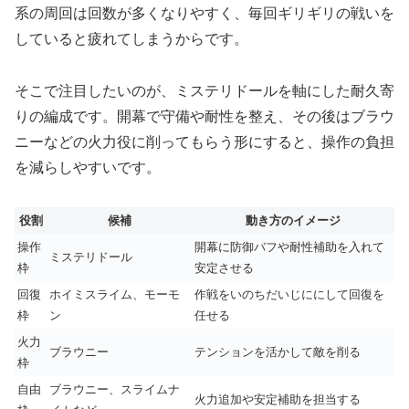
系の周回は回数が多くなりやすく、毎回ギリギリの戦いを
していると疲れてしまうからです。
そこで注目したいのが、ミステリドールを軸にした耐久寄
りの編成です。開幕で守備や耐性を整え、その後はブラウ
ニーなどの火力役に削ってもらう形にすると、操作の負担
を減らしやすいです。
役割
候補
動き方のイメージ
操作
開幕に防御バフや耐性補助を入れて
ミステリドール
枠
安定させる
回復
ホイミスライム、モーモ
作戦をいのちだいじににして回復を
枠
ン
任せる
火力
ブラウニー
テンションを活かして敵を削る
枠
自由
ブラウニー、スライムナ
火力追加や安定補助を担当する