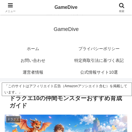
?>
GameDive
メニュー
検索
潜れ、ゲームの深海へ。
GameDive
ホーム
プライバシーポリシー
お問い合わせ
特定商取引法に基づく表記
運営者情報
公式情報サイト10選
「このサイトはアフィリエイト広告（Amazonアソシエイト含む）を掲載して
います。」
ドラクエ10の仲間モンスターおすすめ育成
ガイド
ドラクエ