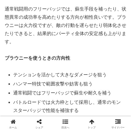
通常戦闘用のフリーバッジでは、蘇生手段を補ったり、状
態異常の成功率を高めたりする方向が相性良いです。ブラ
ウニーは火力役ですが、敵の行動を遅らせたり弱体化させ
たりできると、結果的にパーティ全体の安定感も上がりま
す。
ブラウニーを使うときの方向性
テンションを活かして大きなダメージを狙う
ハンマー特技で範囲攻撃や妨害も狙う
通常戦闘ではフリーバッジで蘇生や耐久を補う
バトルロードでは火力枠として採用し、通常のモン
スターバッジで性能を補強する
ただし、強いアタッカーほど倒れたときのロスも大きいで
ホーム
シェア
目次へ
トップ
サイドバー