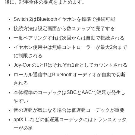
後に、記事全体の要点をまとめます。
Switch 2はBluetoothイヤホンを標準で接続可能
接続方法は設定画面から数ステップで完了する
一度ペアリングすれば次回からは自動で接続される
イヤホン使用中は無線コントローラーが最大2台まで
に制限される
Joy-ConのLとRはそれぞれ1台としてカウントされる
ローカル通信中はBluetoothオーディオが自動で切断
される
本体標準のコーデックはSBCとAACで遅延が発生し
やすい
音の遅延が気になる場合は低遅延コーデックが重要
aptX LLなどの低遅延コーデックにはトランスミッタ
ーが必須