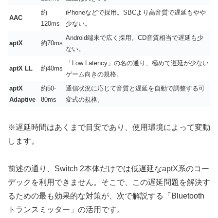
約
iPhoneなどで採用。SBCより高音質で遅延もやや
AAC
120ms
少ない。
Android端末で広く採用。CD音質相当で遅延も少
aptX
約70ms
ない。
「Low Latency」の名の通り、極めて遅延が少ない
aptX LL
約40ms
ゲーム向きの規格。
aptX
約50-
通信状況に応じて音質と遅延を自動で調整する可
Adaptive
80ms
変式の規格。
※遅延時間はあくまで目安であり、使用環境によって変動
します。
前述の通り、Switch 2本体だけでは低遅延なaptX系のコー
デックを利用できません。そこで、この遅延問題を解決す
るための最も効果的な対策が、
次で解説する「Bluetooth
トランスミッター」の活用
です。