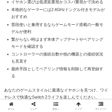
イヤホン選びは低遅延重視かコスパ重視かで決める
本格的なゲーマーには2.4GHzドングル付きモデルが
おすすめ
普段使いと兼用するならゲームモード搭載の一般モ
デルが便利
繋がらない時はまず本体アップデートやペアリング
モードを確認する
コントローラーの接続台数や他の機器との接続状況
も見直す
最終手段としてペアリング情報を削除して再登録す
る
あなたのゲームスタイルに最適なイヤホンを見つけ、ワイ
ヤレスで快適なSwitch 2ライフを楽しんでください。
ホーム
シェア
目次へ
トップ
サイドバー
1冊115円のDMMコミックレンタル！