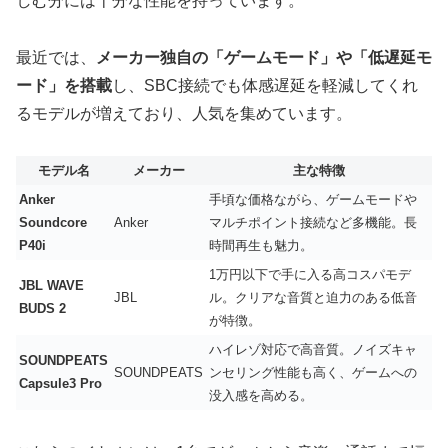
しむ分には十分な性能を持っています。
最近では、
メーカー独自の「ゲームモード」や「低遅延モ
ード」を搭載
し、SBC接続でも体感遅延を軽減してくれ
るモデルが増えており、人気を集めています。
モデル名
メーカー
主な特徴
Anker
手頃な価格ながら、ゲームモードや
Soundcore
Anker
マルチポイント接続など多機能。長
P40i
時間再生も魅力。
1万円以下で手に入る高コスパモデ
JBL WAVE
JBL
ル。クリアな音質と迫力のある低音
BUDS 2
が特徴。
ハイレゾ対応で高音質。ノイズキャ
SOUNDPEATS
SOUNDPEATS
ンセリング性能も高く、ゲームへの
Capsule3 Pro
没入感を高める。