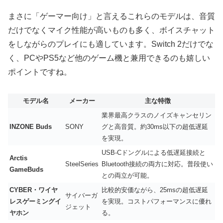
まさに「ゲーマー向け」と言えるこれらのモデルは、音質
だけでなくマイク性能が高いものも多く、ボイスチャット
をしながらのプレイにも適しています。Switch 2だけでな
く、PCやPS5など他のゲーム機と兼用できるのも嬉しい
ポイントですね。
モデル名
メーカー
主な特徴
業界最高クラスのノイズキャンセリン
INZONE Buds
SONY
グと高音質。約30ms以下の超低遅延
を実現。
USB-Cドングルによる低遅延接続と
Arctis
SteelSeries
Bluetooth接続の両方に対応。普段使い
GameBuds
との両立が可能。
CYBER・ワイヤ
比較的安価ながら、25msの超低遅延
サイバーガ
レスゲーミングイ
を実現。コストパフォーマンスに優れ
ジェット
ヤホン
る。