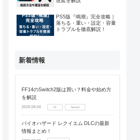
遅延を解説
PS5版『鳴潮』完全攻略｜
落ちる・重い・設定・容量
トラブルを徹底解説！
新着情報
FF14のSwitch2版は買い？料金や始め方
を解説
2026.08.04
FF
Switch2
バイオハザード レクイエム DLCの最新
情報まとめ！